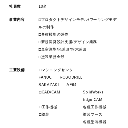
社員数
10名
事業内容
□プロダクトデザインモデル/ワーキングモデ
ルの制作
□各種模型の製作
□新規開発設計支援/デザイン業務
□真空注型/光造形/粉末造形
□塗装業務全般
主要設備
□マシニングセンタ
FANUC ROBODRILL
SAKAZAKI AE64
□CAD/CAM
SolidWorks
Edge CAM
□工作機械
各種工作機械
□塗装
塗装ブース
各種塗装機器